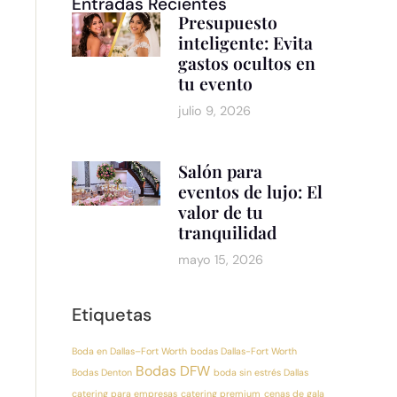
Entradas Recientes
Presupuesto
inteligente: Evita
gastos ocultos en
tu evento
julio 9, 2026
Salón para
eventos de lujo: El
valor de tu
tranquilidad
mayo 15, 2026
Etiquetas
Boda en Dallas–Fort Worth
bodas Dallas-Fort Worth
Bodas DFW
Bodas Denton
boda sin estrés Dallas
catering para empresas
catering premium
cenas de gala