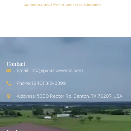
Quinceañera
Venue Premier
vestidos de quinceañera
Contact
Email: info@palazioevents.com
Phone: (940) 312-3399
Address: 5300 Rector Rd, Denton, TX 76207, USA.