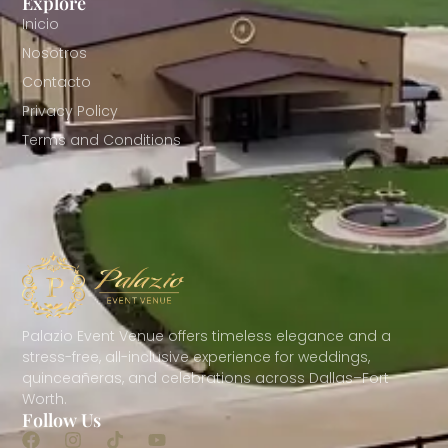
Explore
Inicio
Nosotros
Contacto
Privacy Policy
Terms and Conditions
Palazio Event Venue offers timeless elegance and a
stress-free, all-inclusive experience for weddings,
quinceañeras, and celebrations across Dallas–Fort
Worth.
Follow Us