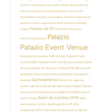
Denton
coordinación de eventos
Dallas
decoración de
eventos
Decoración para Quinceañera
Decoración
Quinceañera
DJ para Quinceañera
Eventos Corporativos
Denton
eventos corporativos DFW
eventos en Denton
Fiestas de 15
Fiestas
Fort Worth
Menú para
Palazio
eventos corporativos
Palazio Event Venue
Paquetes Quinceañera Todo Incluido
Paquetes Todo
Incluido Boda
Paquetes todo incluido para eventos
Pastel
de Quinceañera
Planificación de Boda DFW
Planificación
de bodas Denton
precios de quinceañera
presupuesto
Quinceañeras
de boda
Reunión de negocios
Denton
sala de juntas de lujo
Salones para Bodas
Salones
para Eventos Corporativos en Dallas–Fort Worth
Salones
Salón de Eventos DFW
Todo Incluido
Salón
para boda en Denton
Significado de los 15 años
tendencias 2026
Tradiciones de Quinceañera
Vals de