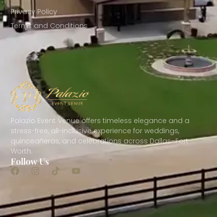
Privacy Policy
Terms and Conditions
Palazio Event Venue offers timeless elegance and a
stress-free, all-inclusive experience for weddings,
quinceañeras, and celebrations across Dallas–Fort
Worth.
Follow Us