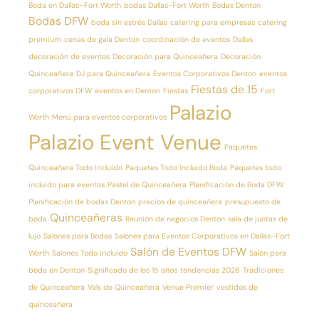
Boda en Dallas–Fort Worth
bodas Dallas-Fort Worth
Bodas Denton
Bodas DFW
boda sin estrés Dallas
catering para empresas
catering
premium
cenas de gala Denton
coordinación de eventos
Dallas
decoración de eventos
Decoración para Quinceañera
Decoración
Quinceañera
DJ para Quinceañera
Eventos Corporativos Denton
eventos
Fiestas de 15
corporativos DFW
eventos en Denton
Fiestas
Fort
Palazio
Worth
Menú para eventos corporativos
Palazio Event Venue
Paquetes
Quinceañera Todo Incluido
Paquetes Todo Incluido Boda
Paquetes todo
incluido para eventos
Pastel de Quinceañera
Planificación de Boda DFW
Planificación de bodas Denton
precios de quinceañera
presupuesto de
Quinceañeras
boda
Reunión de negocios Denton
sala de juntas de
lujo
Salones para Bodas
Salones para Eventos Corporativos en Dallas–Fort
Salón de Eventos DFW
Worth
Salones Todo Incluido
Salón para
boda en Denton
Significado de los 15 años
tendencias 2026
Tradiciones
de Quinceañera
Vals de Quinceañera
Venue Premier
vestidos de
quinceañera