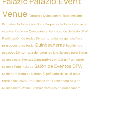
Palazio Event
Palazio
Venue
Paquetes Quinceañera Todo Incluido
Paquetes Todo Incluido Boda
Paquetes todo incluido para
eventos
Pastel de Quinceañera
Planificación de Boda DFW
Planificación de bodas Denton
precios de quinceañera
Quinceañeras
presupuesto de boda
Reunión de
negocios Denton
sala de juntas de lujo
Salones para Bodas
Salones para Eventos Corporativos en Dallas–Fort Worth
Salón de Eventos DFW
Salones Todo Incluido
Salón para boda en Denton
Significado de los 15 años
tendencias 2026
Tradiciones de Quinceañera
Vals de
Quinceañera
Venue Premier
vestidos de quinceañera