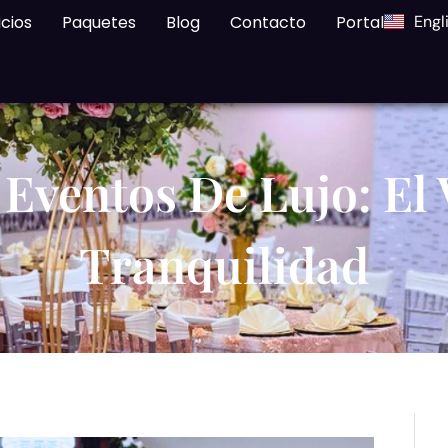
icios
Paquetes
Blog
Contacto
Portal
Engl
 Eventos De Lujo: El 
Tranquilidad