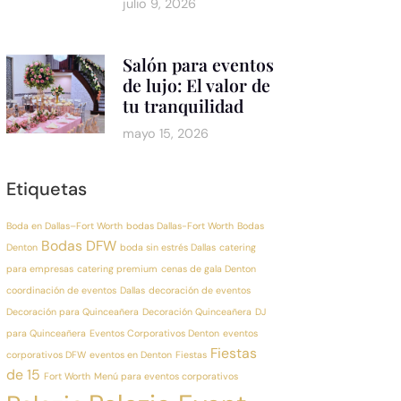
julio 9, 2026
Salón para eventos
de lujo: El valor de
tu tranquilidad
mayo 15, 2026
Etiquetas
Boda en Dallas–Fort Worth
bodas Dallas-Fort Worth
Bodas
Bodas DFW
Denton
boda sin estrés Dallas
catering
para empresas
catering premium
cenas de gala Denton
coordinación de eventos
Dallas
decoración de eventos
Decoración para Quinceañera
Decoración Quinceañera
DJ
para Quinceañera
Eventos Corporativos Denton
eventos
Fiestas
corporativos DFW
eventos en Denton
Fiestas
de 15
Fort Worth
Menú para eventos corporativos