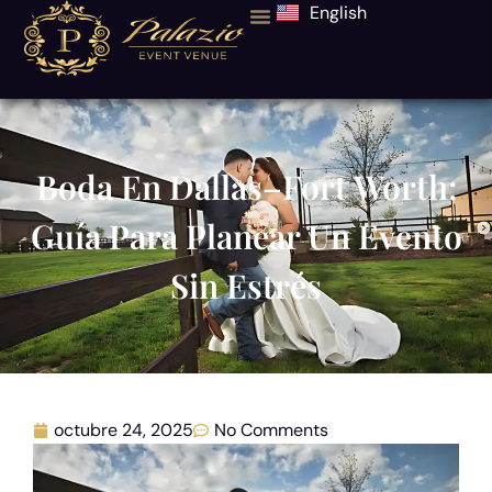
English
Boda En Dallas–Fort Worth:
Guía Para Planear Un Evento
Sin Estrés
octubre 24, 2025
No Comments