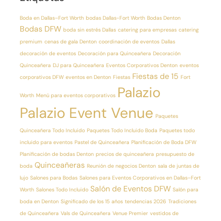
Boda en Dallas–Fort Worth
bodas Dallas-Fort Worth
Bodas Denton
Bodas DFW
boda sin estrés Dallas
catering para empresas
catering
premium
cenas de gala Denton
coordinación de eventos
Dallas
decoración de eventos
Decoración para Quinceañera
Decoración
Quinceañera
DJ para Quinceañera
Eventos Corporativos Denton
eventos
Fiestas de 15
corporativos DFW
eventos en Denton
Fiestas
Fort
Palazio
Worth
Menú para eventos corporativos
Palazio Event Venue
Paquetes
Quinceañera Todo Incluido
Paquetes Todo Incluido Boda
Paquetes todo
incluido para eventos
Pastel de Quinceañera
Planificación de Boda DFW
Planificación de bodas Denton
precios de quinceañera
presupuesto de
Quinceañeras
boda
Reunión de negocios Denton
sala de juntas de
lujo
Salones para Bodas
Salones para Eventos Corporativos en Dallas–Fort
Salón de Eventos DFW
Worth
Salones Todo Incluido
Salón para
boda en Denton
Significado de los 15 años
tendencias 2026
Tradiciones
de Quinceañera
Vals de Quinceañera
Venue Premier
vestidos de